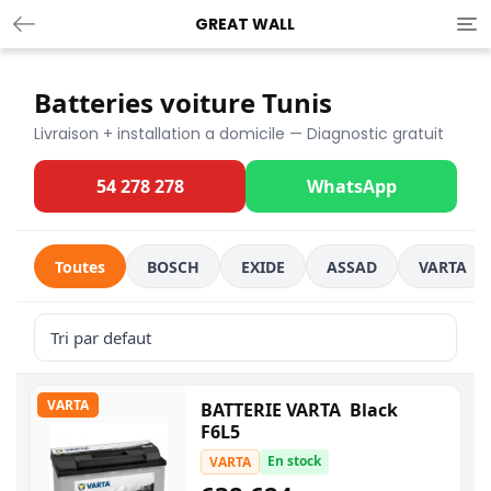
GREAT WALL
Tog
nav
Batteries voiture Tunis
Livraison + installation a domicile — Diagnostic gratuit
54 278 278
WhatsApp
Toutes
BOSCH
EXIDE
ASSAD
VARTA
VARTA
BATTERIE VARTA Black
F6L5
En stock
VARTA