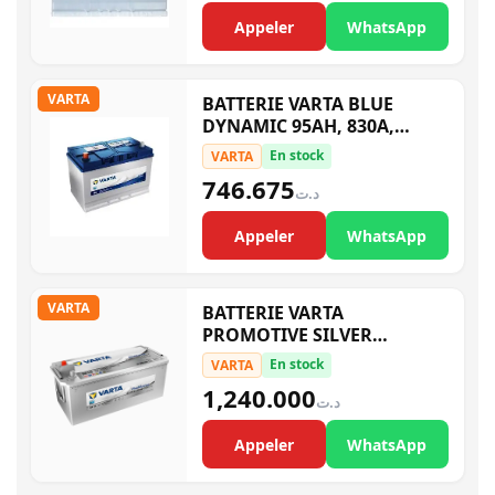
Appeler
WhatsApp
VARTA
BATTERIE VARTA BLUE
DYNAMIC 95AH, 830A,
5954050833132 G8 M11G
En stock
VARTA
746.675
د.ت
Appeler
WhatsApp
VARTA
BATTERIE VARTA
PROMOTIVE SILVER
1000A,180AH,M18M15
En stock
VARTA
1,240.000
د.ت
Appeler
WhatsApp