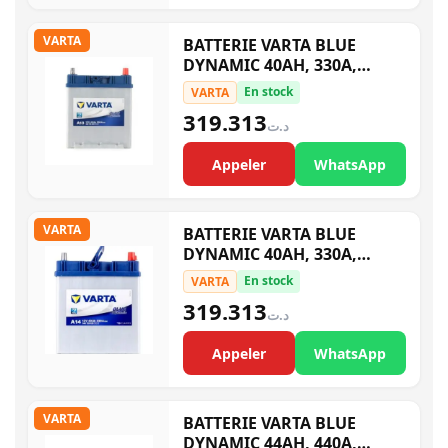
VARTA
BATTERIE VARTA BLUE
DYNAMIC 40AH, 330A,
5401250333132 A13 E2
En stock
VARTA
319.313
د.ت
Appeler
WhatsApp
VARTA
BATTERIE VARTA BLUE
DYNAMIC 40AH, 330A,
5401260333132 A14 E2
En stock
VARTA
319.313
د.ت
Appeler
WhatsApp
VARTA
BATTERIE VARTA BLUE
DYNAMIC 44AH, 440A,