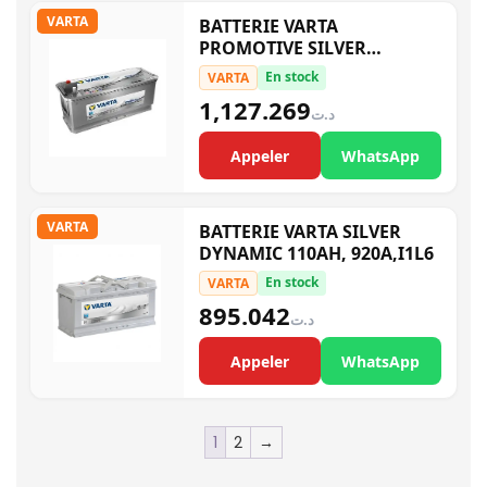
VARTA
BATTERIE VARTA
PROMOTIVE SILVER
800A,140AH,K8 M14
En stock
VARTA
1,127.269
د.ت
Appeler
WhatsApp
VARTA
BATTERIE VARTA SILVER
DYNAMIC 110AH, 920A,I1L6
En stock
VARTA
895.042
د.ت
Appeler
WhatsApp
1
2
→