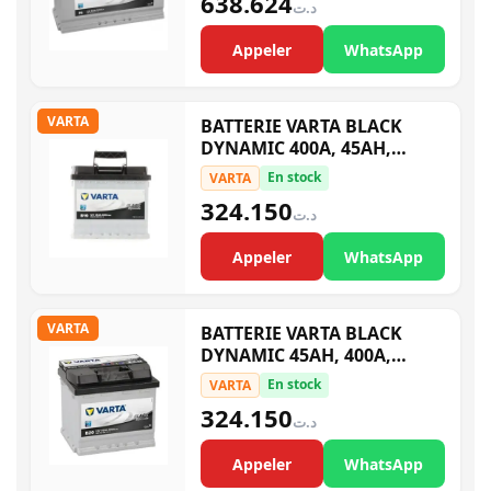
638.624
د.ت
Appeler
WhatsApp
VARTA
BATTERIE VARTA BLACK
DYNAMIC 400A, 45AH,
5454120403122 B19 L1
En stock
VARTA
324.150
د.ت
Appeler
WhatsApp
VARTA
BATTERIE VARTA BLACK
DYNAMIC 45AH, 400A,
5454130403122 B20 L1G
En stock
VARTA
324.150
د.ت
Appeler
WhatsApp