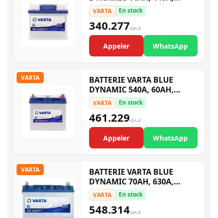
5444020443132 B18 L1 B
En stock
VARTA
340.277
د.ت
Appeler
WhatsApp
VARTA
BATTERIE VARTA BLUE
DYNAMIC 540A, 60AH,
5604100543132 D47 D23
En stock
VARTA
461.229
د.ت
Appeler
WhatsApp
VARTA
BATTERIE VARTA BLUE
DYNAMIC 70AH, 630A,
5704120633132 E23 M10
En stock
VARTA
548.314
د.ت