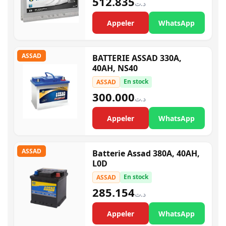
512.835
د.ت
Appeler
WhatsApp
ASSAD
BATTERIE ASSAD 330A,
40AH, NS40
En stock
ASSAD
300.000
د.ت
Appeler
WhatsApp
ASSAD
Batterie Assad 380A, 40AH,
L0D
En stock
ASSAD
285.154
د.ت
Appeler
WhatsApp