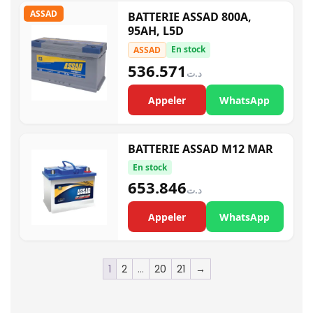
ASSAD
BATTERIE ASSAD 800A,
95AH, L5D
En stock
ASSAD
536.571
د.ت
Appeler
WhatsApp
BATTERIE ASSAD M12 MAR
En stock
653.846
د.ت
Appeler
WhatsApp
1
2
…
20
21
→