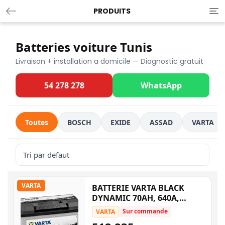
PRODUITS
Tog
nav
Batteries voiture Tunis
Livraison + installation a domicile — Diagnostic gratuit
54 278 278
WhatsApp
Toutes
BOSCH
EXIDE
ASSAD
VARTA
VARTA
BATTERIE VARTA BLACK
DYNAMIC 70AH, 640A,
5701440643122 E9 L3 B
Sur commande
VARTA