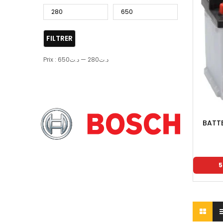
FILTRER
Prix :
د.ت650
—
د.ت280
BATTE
5