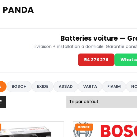
T PANDA
Batteries voiture — G
Livraison + installation a domicile. Garantie cons
54 278 278
Whats
s
BOSCH
EXIDE
ASSAD
VARTA
FIAMM
N
BOSCH