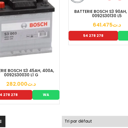
BATTERIE BOSCH S3 90AH,
0092S30130 L5
641.475
د.ت
54 278 278
RIE BOSCH S3 45AH, 400A,
0092S30030 L1 G
282.000
د.ت
4 278 278
WA