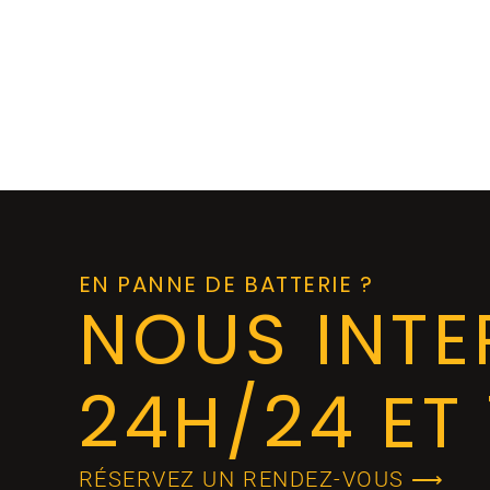
EN PANNE DE BATTERIE ?
NOUS INT
24H/24 ET 
RÉSERVEZ UN RENDEZ-VOUS ⟶