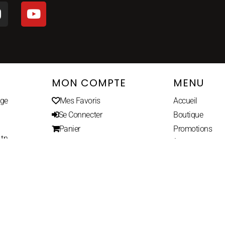
MON COMPTE
MENU
age
Mes Favoris
Accueil
Se Connecter
Boutique
Panier
Promotions
.tn
À propos
Contact
Conditions de
rembourseme
© All Rights Reserved 2021 - Made with
by WEB GENERATION