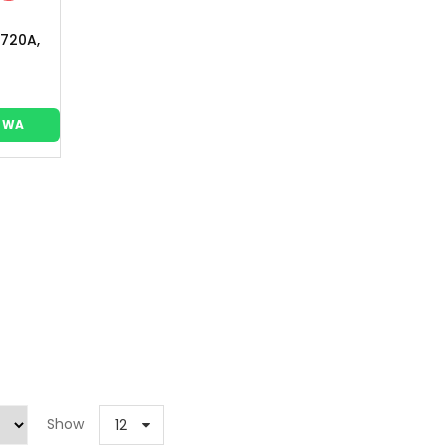
 720A,
WA
Show
12