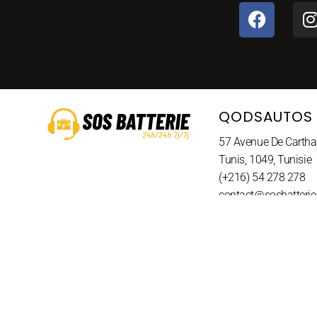
QODSAUTOS
57 Avenue De Carth
Tunis, 1049, Tunisie
(+216) 54 278 278
contact@sosbatterie