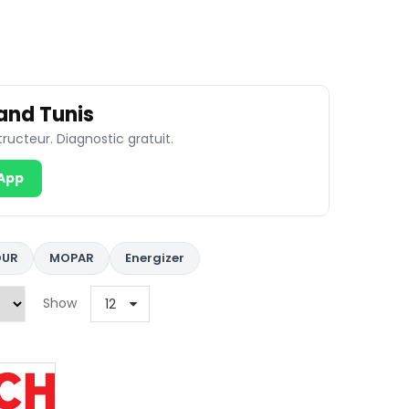
rand Tunis
tructeur. Diagnostic gratuit.
App
OUR
MOPAR
Energizer
Show
12