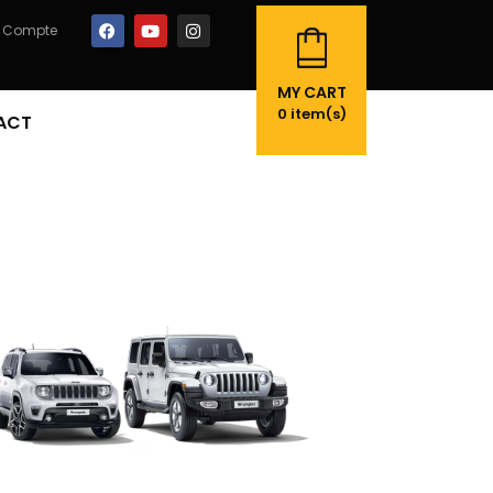
 Compte
MY CART
0
item(s)
ACT