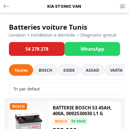
KIA STONIC VAN
Tog
nav
Batteries voiture Tunis
Livraison + installation a domicile — Diagnostic gratuit
54 278 278
WhatsApp
Toutes
BOSCH
EXIDE
ASSAD
VARTA
BOSCH
BATTERIE BOSCH S3 45AH,
400A, 0092S30030 L1 G
En stock
BOSCH