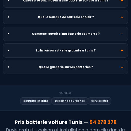
+
Quel est le prix moyen d'une batterie voiture a Tunis ?
+
Quelle marque de batterie choisir ?
+
Comment savoir si ma batterie est morte ?
+
La livraison est-elle gratuite a Tunis ?
+
Quelle garantie sur les batteries ?
Voir aussi
Boutique en ligne
Depannage urgence
Service nuit
Prix batterie voiture Tunis —
54 278 278
Devis gratuit, livraison et installation a domicile dans le