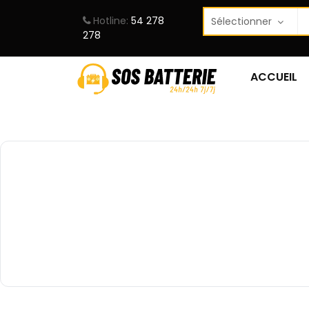
Hotline:
54 278
278
ACCUEIL