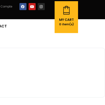
 Compte
MY CART
0
item(s)
ACT
t