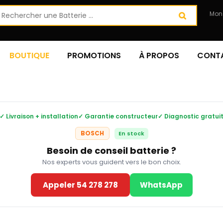
Mon
BOUTIQUE
PROMOTIONS
À PROPOS
CONT
✓ Livraison + installation
✓ Garantie constructeur
✓ Diagnostic gratui
BOSCH
En stock
Besoin de conseil batterie ?
Nos experts vous guident vers le bon choix.
Appeler 54 278 278
WhatsApp