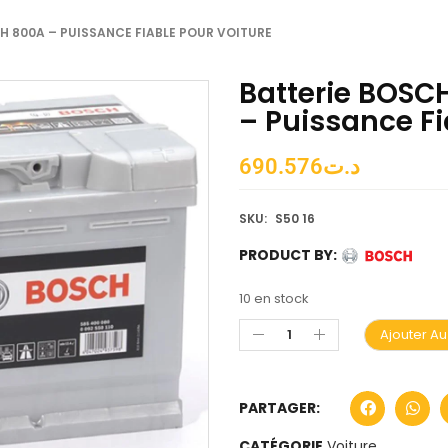
AH 800A – PUISSANCE FIABLE POUR VOITURE
Batterie BOSC
– Puissance Fi
690.576
د.ت
SKU:
S50 16
PRODUCT BY:
10 en stock
Ajouter Au
PARTAGER:
CATÉGORIE
Voiture