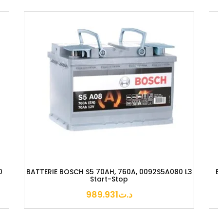
A080 L3
BATTERIE BOSCH S4 95AH, 830A, 0092S40280
M11 D
657.000
د.ت