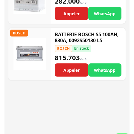
282.000
د.ت
Appeler
WhatsApp
BOSCH
BATTERIE BOSCH S5 100AH,
830A, 0092S50130 L5
En stock
BOSCH
815.703
د.ت
Appeler
WhatsApp