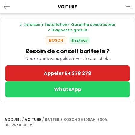
VOITURE
Tog
nav
✓ Livraison + installation
✓ Garantie constructeur
✓ Diagnostic gratuit
BOSCH
En stock
Besoin de conseil batterie ?
Nos experts vous guident vers le bon choix.
Appeler 54 278 278
WhatsApp
ACCUEIL
/
VOITURE
/ BATTERIE BOSCH S5 100AH, 830A,
0092S50130 L5