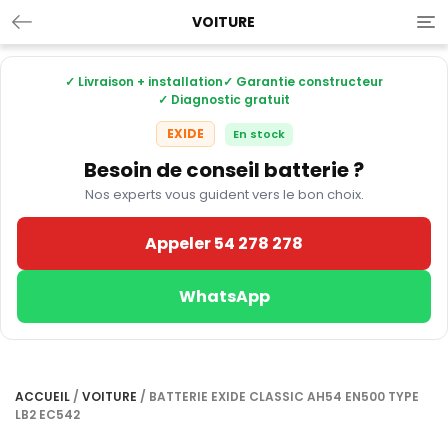
VOITURE
Tog
nav
✓ Livraison + installation
✓ Garantie constructeur
✓ Diagnostic gratuit
EXIDE
En stock
Besoin de conseil batterie ?
Nos experts vous guident vers le bon choix.
Appeler 54 278 278
WhatsApp
ACCUEIL
/
VOITURE
/ BATTERIE EXIDE CLASSIC AH54 EN500 TYPE
LB2 EC542