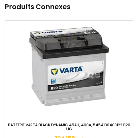
Produits Connexes
ARTA BLACK DYNAMIC 45AH, 400A, 5454130403122 B20
L1G
BA