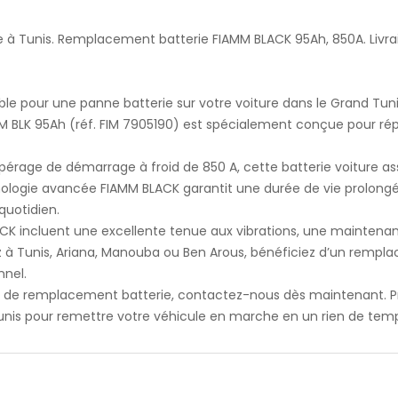
e à Tunis. Remplacement batterie FIAMM BLACK 95Ah, 850A. Livra
ble pour une panne batterie sur votre voiture dans le Grand Tuni
UM BLK 95Ah (réf. FIM 7905190) est spécialement conçue pour r
pérage de démarrage à froid de 850 A, cette batterie voiture
chnologie avancée FIAMM BLACK garantit une durée de vie prolong
quotidien.
CK incluent une excellente tenue aux vibrations, une maintena
à Tunis, Ariana, Manouba ou Ben Arous, bénéficiez d’un rempla
nnel.
n de remplacement batterie, contactez-nous dès maintenant. P
 Tunis pour remettre votre véhicule en marche en un rien de tem