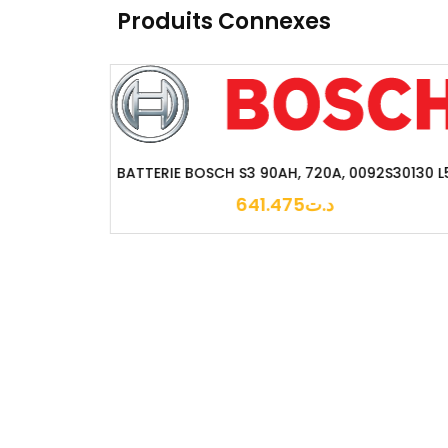
Produits Connexes
092S30130 L5
BATTERIE BOSCH S5 70AH, 760A, 0092S5A080
Start-Stop
989.931
د.ت