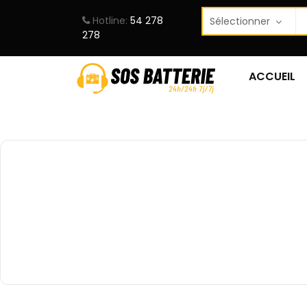
Hotline:
54 278
278
ACCUEIL