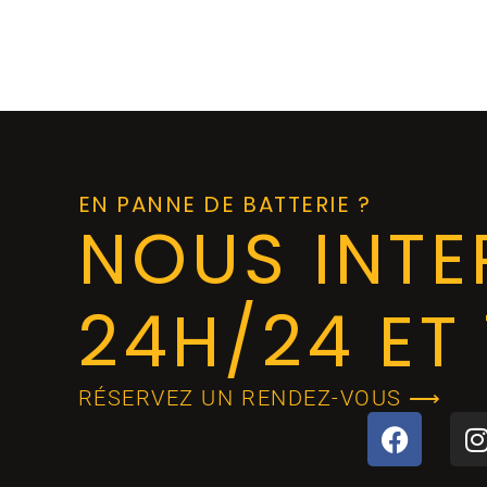
EN PANNE DE BATTERIE ?
NOUS INT
24H/24 ET 
RÉSERVEZ UN RENDEZ-VOUS ⟶