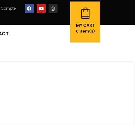
 Compte
MY CART
0
item(s)
ACT
t