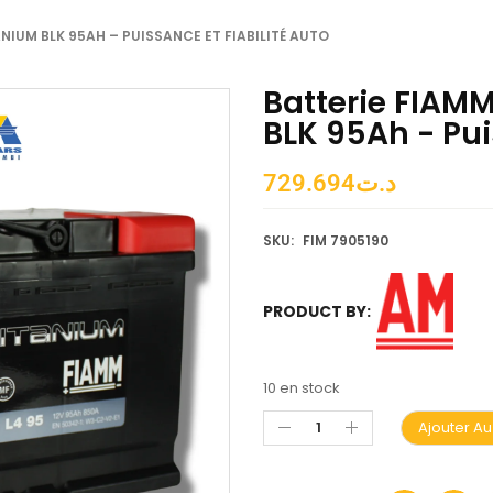
NIUM BLK 95AH – PUISSANCE ET FIABILITÉ AUTO
Batterie FIAM
BLK 95Ah - Pui
729.694
د.ت
SKU:
FIM 7905190
PRODUCT BY:
10 en stock
Ajouter Au